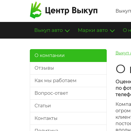
Выкуп
Выкуп авто
Марки авто
О 
Выкуп 
О компании
О 
Отзывы
Как мы работаем
Оценк
по фо
Вопрос-ответ
телеф
Компа
Статьи
огром
клиен
Контакты
посто
вполне
Политика