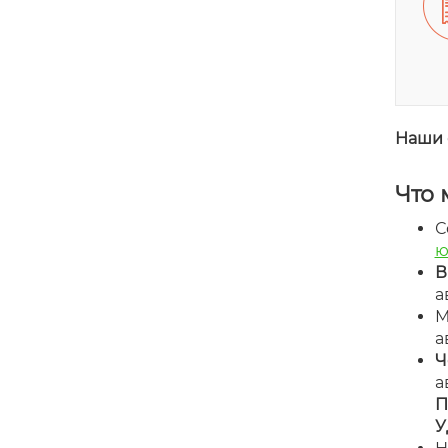
Наши 
Что 
С
ю
В
а
а
Ч
а
П
У