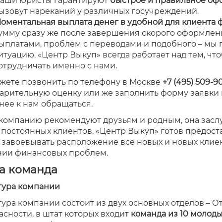
аши юристы гарантируют
быстрое и правильное оф
ызовут нареканий у различных госучреждений.
оментальная выплата денег в удобной для клиента
умму сразу же после завершения скорого оформления
ыплатами, проблем с переводами и подобного – мы 
итуацию. «Центр Выкуп» всегда работает над тем, ч
отрудничать именно с нами.
жете позвонить по телефону в Москве
+7 (495) 509-9
арительную оценку или же заполнить форму заявки н
нее к нам обращаться.
компанию рекомендуют друзьям и родным, она засл
 постоянных клиентов. «Центр Выкуп» готов предост
 завоевывать расположение всё новых и новых клиент
ии финансовых проблем.
а команда
тура компании
тура компании состоит из двух основных отделов – О
асности, в штат которых входит
команда из 10 молод