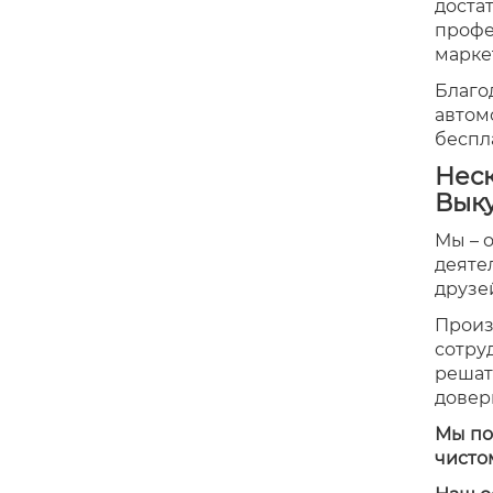
доста
профе
марке
Благо
автом
беспл
Неск
Вык
Мы – 
деяте
друзей
Произ
сотру
решат
довер
Мы по
чисто