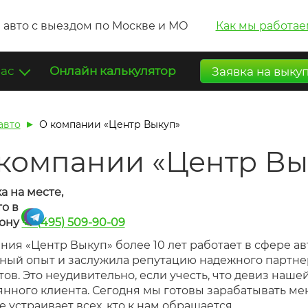
 авто с выездом по Москве и МО
Как мы работае
нас
Онлайн калькулятор
Заявка на выку
авто
О компании «Центр Выкуп»
компании «Центр Вы
а на месте,
то в
,
ону
+7 (495) 509-90-09
ния «Центр Выкуп» более 10 лет работает в сфере ав
ный опыт и заслужила репутацию надежного партнер
тов. Это неудивительно, если учесть, что девиз наше
янного клиента. Сегодня мы готовы зарабатывать м
 устраивает всех, кто к нам обращается.