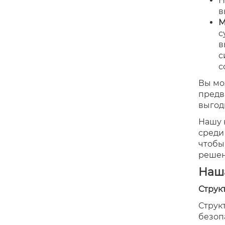
Н
в
М
с
в
с
с
Вы мо
предв
выгод
Нашу 
среди
чтобы
решен
Наш
Струк
Струк
безоп