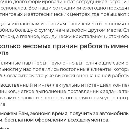
точно долго формировали штат сотрудников, ограни
ссионалов. Все наши сотрудники ежегодно проходят
тинговых и автотехнических центрах, где повышают
даря их навыкам и знаниям наши клиенты экономят с
обиль большую сумму, чем в любом другом месте. Сле
атном, а главное, юридически кристально-чистом о
олько весомых причин работать имен
уп»
отличные партнеры, неуклонно выполняющие свои об
льности у нас появились постоянные клиенты, котор
. Согласитесь, это уже высокая оценка нашей работы
водственный и интеллектуальный потенциал компан
дников, четкое выполнение поставленных задач, а т
ь самые сложные вопросы позволяют нам успешно ра
ие.
можем Вам, экономя время, получить за автомобиль 
м, бесплатном оформлении всех документов.