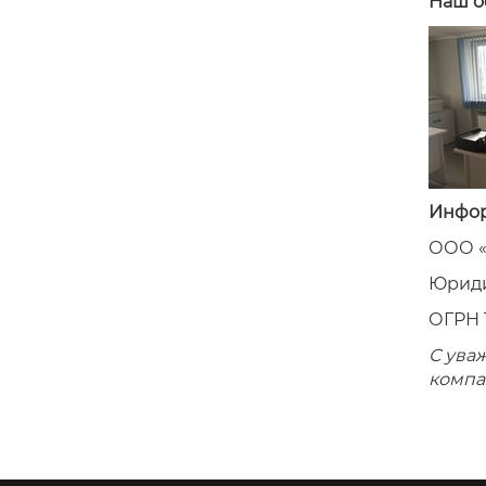
Наш о
Инфор
ООО «
Юридич
ОГРН 
С ува
компа