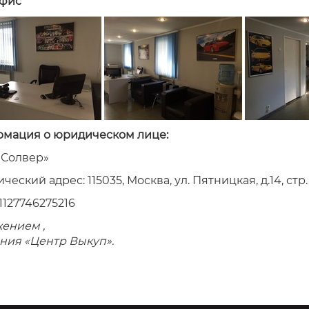
фис
мация о юридическом лице:
Солвер»
еский адрес: 115035, Москва, ул. Пятницкая, д.14, стр.
1127746275216
жением ,
ния «Центр Выкуп».