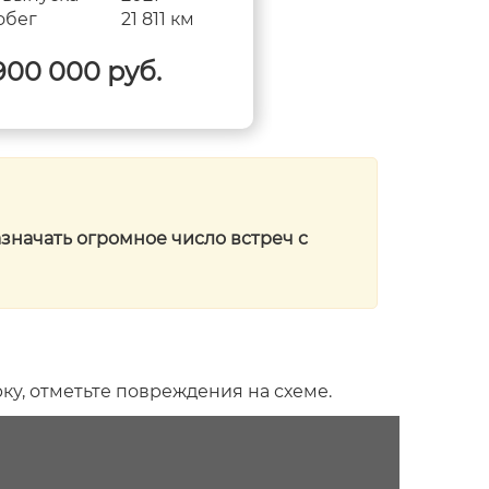
обег
21 811 км
Пробег
9 
900 000 руб.
2 600 000 ру
значать огромное число встреч с
ку, отметьте повреждения на схеме.