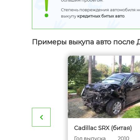
большим пробегом.
Степень повреждения автомобиля не 
выкупу
кредитных битых авто
.
Примеры выкупа авто после 
Duster (битая)
Cadillac SRX (битая)
ска
2021
Год выпуска
2010