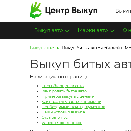
Выкуп
Выкуп авто
Марки авто
О 
Выкуп авто
Выкуп битых автомобилей в М
Выкуп битых ав
Навигация по странице:
Способы оценки авто
Как продать битое авто
Примеры выкупа с ценами
Как рассчитывается стоимость
Необходимый пакет документов
Наши условия выкупа
Отзывы о нас
Уловки мошенников