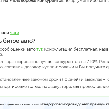
МО
на 7-10% дороже конкурентов
по аргументированно
m
или
чате
 битое авто?
особ оценки авто
тут
. Консультация бесплатная, наз
й.
т гарантированно лучше конкурентов на 7-10%. Реш
о, составим договор купли-продажи и Вы получите 
тановленные законом сроки (10 дней) и высылаем 
портировке только на эвакуаторе, мы предоставляе
ных ценовых категорий
от недорогих моделей до авто премиум к