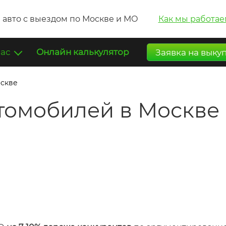
 авто с выездом по Москве и МО
Как мы работае
нас
Онлайн калькулятор
Заявка на выку
оскве
томобилей в Москве