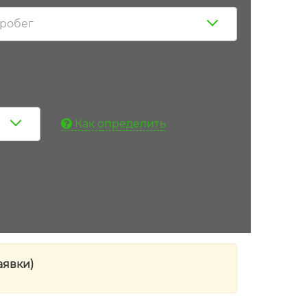
робег
Как определить
аявки)