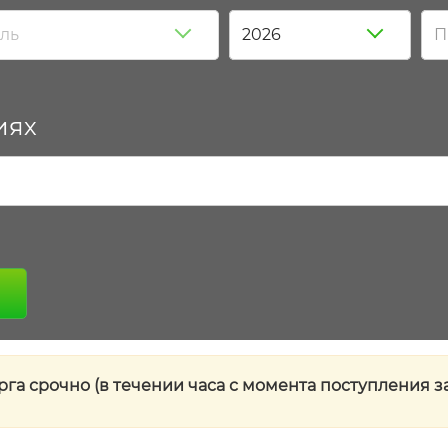
ль
2026
П
иях
га срочно (в течении часа с момента поступления з