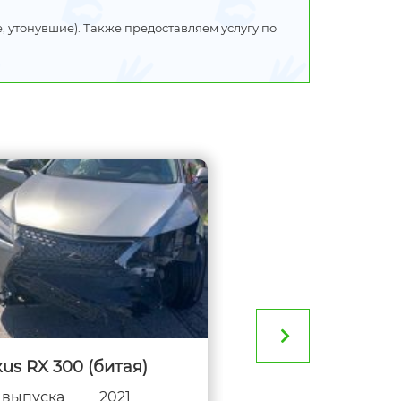
 утонувшие). Также предоставляем услугу по
us RX 300 (битая)
Audi RS5 (битая)
 выпуска
2021
Год выпуска
20