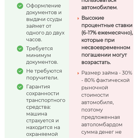
пользоваться
Оформление
автомобилем
.
документов и
Высокие
выдачи ссуды
процентные ставки
займет от
одного до двух
(6-17% ежемесячно),
часов.
которые при
несвоевременном
Требуется
погашении могут
минимум
документов.
возрастать.
Не требуются
Размер займа - 30%
поручители.
- 80% фактической
Гарантия
рыночной
сохранности
стоимости
транспортного
автомобиля,
средства:
поэтому
машина
предложенная
страхуется и
автоломбардом
находится на
сумма денег не
охраняемой