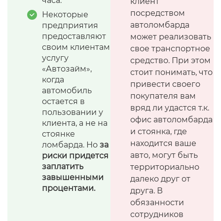
часа.
клиент
посредством
Некоторые
автоломбарда
предприятия
предоставляют
может реализовать
своим клиентам
свое транспортное
услугу
средство. При этом
«Автозайм»,
стоит понимать, что
когда
привести своего
автомобиль
покупателя вам
остается в
вряд ли удастся т.к.
пользовании у
офис автоломбарда
клиента, а не на
и стоянка, где
стоянке
находится ваше
ломбарда. Но
за
авто, могут быть
риски придется
заплатить
территориально
завышенными
далеко друг от
процентами.
друга. В
обязанности
сотрудников