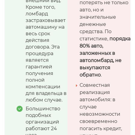
внешний вид.
потерять не только
Кроме того,
авто, но и
ломбард
значительные
застраховывает
денежные
автомашину на
средства. По
весь срок
статистике,
порядка
действия
80% авто,
договора. Эта
заложенных в
процедура
является
автоломбард, не
гарантией
выкупаются
получения
обратно
.
полной
Совместная
компенсации
реализация
для владельца в
автомобиля: в
любом случае.
случае
Большинство
невозможности
подобных
своевременно
организаций
работают 24
погасить кредит,