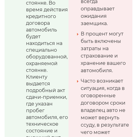
всегда
стоянке. Во
оправдывает
время действия
ожидания
кредитного
договора
заемщика.
автомобиль
В процент могут
будет
быть включены
находиться на
затраты на
специально
страхование и
оборудованной,
хранение вашего
охраняемой
стоянке.
автомобиля.
Клиенту
Часто возникает
выдается
ситуация, когда в
подробный акт
оговоренные
сдачи-приемки,
договором сроки
где указан
владелец авто не
пробег
автомобиля, его
может вернуть
техническое
ссуду, в результате
состояние и
чего может