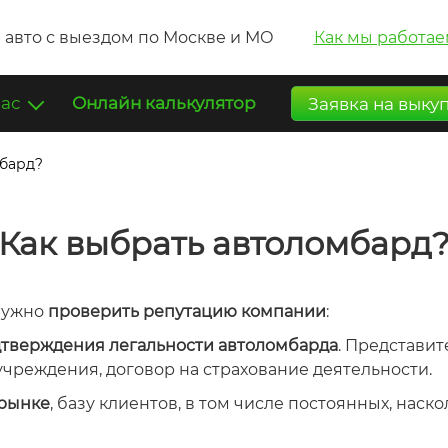
 авто с выездом по Москве и МО
Как мы работае
нас
Онлайн калькулятор
Заявка на выку
мбард?
Как выбрать автоломбард
нужно
проверить репутацию компании
:
дтверждения легальности автоломбарда
. Представи
чреждения, договор на страхование деятельности.
 рынке
, базу клиентов, в том числе постоянных, нас