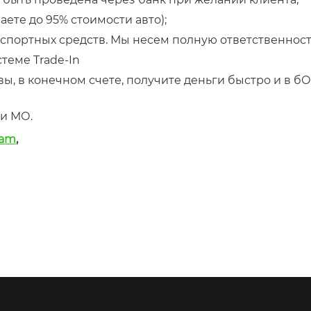
ете до 95% стоимости авто);
портных средств. Мы несем полную ответственность
теме Trade-In
ы, в конечном счете, получите деньги быстро и в б
и МО.
ram
,