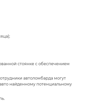
яца);
ованной стоянке с обеспечением
сотрудники автоломбарда могут
ь авто найденному потенциальному
ль.