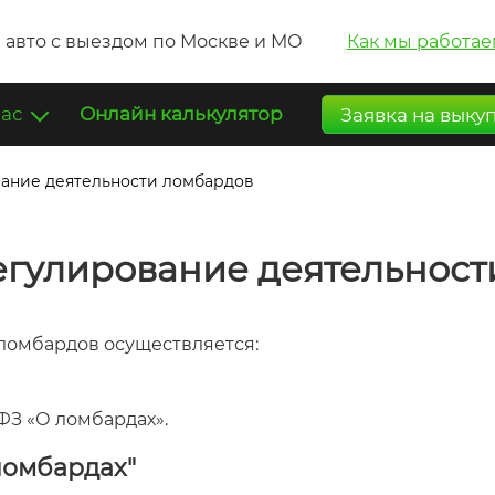
 авто с выездом по Москве и МО
Как мы работае
нас
Онлайн калькулятор
Заявка на выку
ание деятельности ломбардов
егулирование деятельност
ломбардов осуществляется:
-ФЗ «О ломбардах».
ломбардах"