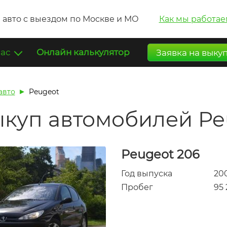
 авто с выездом по Москве и МО
Как мы работае
нас
Онлайн калькулятор
Заявка на выку
авто
Peugeot
куп автомобилей Pe
Peugeot 206
Год выпуска
20
Пробег
95