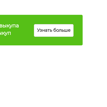
выкупа
Узнать больше
ыкуп
Peugeot Partner (битая)
Год
2010
выпуска