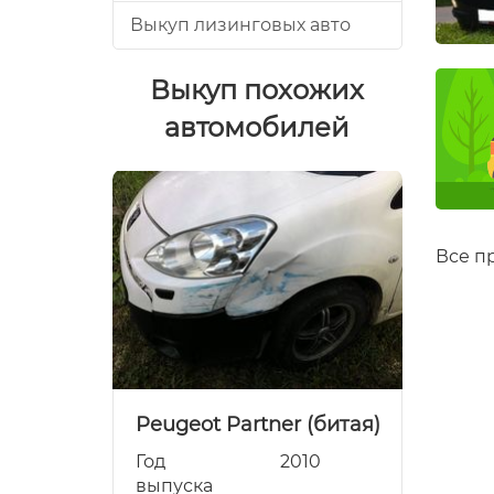
Выкуп лизинговых авто
Выкуп похожих
автомобилей
Все п
битая)
Peugeot Partner (битая)
Peuge
011
Год
2010
Год
выпуска
выпуск