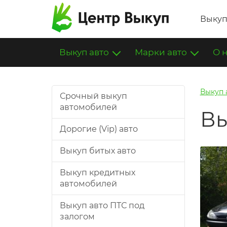
Выкуп
Выкуп авто
Марки авто
О 
Выкуп 
Срочный выкуп
автомобилей
Вы
Дорогие (Vip) авто
Выкуп битых авто
Выкуп кредитных
автомобилей
Выкуп авто ПТС под
залогом