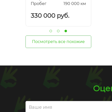
0 000 км
Пробег
190 000 км
Пробе
.
330 000 руб.
387 
Посмотреть все похожие
Оцен