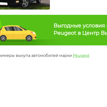
Выгодные условия 
Peugeot в Центр В
римеры выкупа автомобилей марки
Peugeot
ot 408
Peugeot 3008 (битая)
2012
Год
2011
а
выпуска