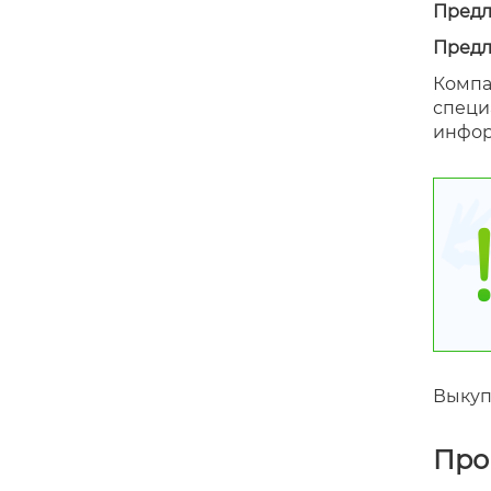
Предл
Предл
Компа
специ
инфор
Выкупа
Про