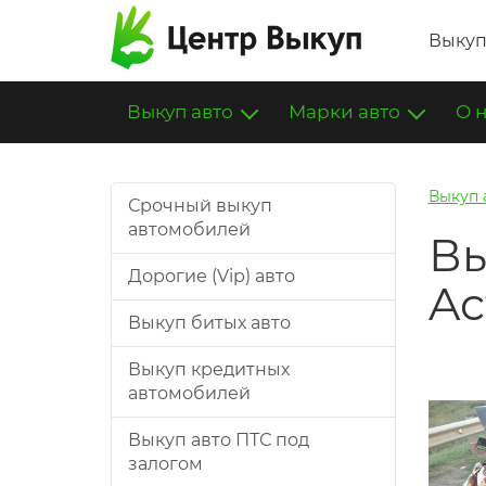
Выкуп
Выкуп авто
Марки авто
О 
Выкуп 
Срочный выкуп
автомобилей
Вы
Дорогие (Vip) авто
Ac
Выкуп битых авто
Выкуп кредитных
автомобилей
Выкуп авто ПТС под
залогом