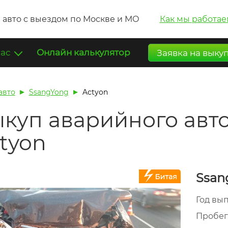
 авто с выездом по Москве и МО
Как мы работае
нас
Онлайн калькулятор
Заявка на выку
авто
SsangYong
Actyon
куп аварийного авт
tyon
Ssan
Год вы
Пробе