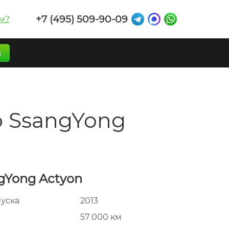
+7 (495) 509-90-09
м?
п
о SsangYong
gYong Actyon
пуска
2013
г
57 000 км