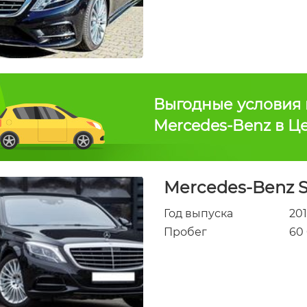
Выгодные условия 
Mercedes-Benz в Ц
Mercedes-Benz S
Год выпуска
20
Пробег
60
des-Benz GLA 250
Mercedes-Benz GLS 350
2017
Год
2019
а
выпуска