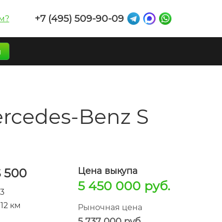
+7 (495) 509-90-09
м?
п
rcedes-Benz S
Цена выкупа
 500
5 450 000 руб.
13
112 км
Рыночная цена
5 737 000 руб.