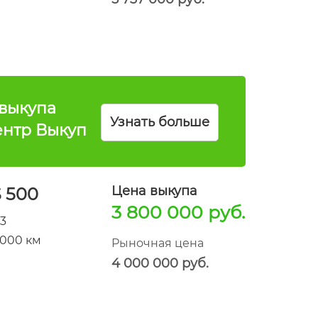
выкупа
Узнать больше
ентр Выкуп
Цена выкупа
 500
3 800 000 руб.
13
 000 км
Рыночная цена
4 000 000 руб.
Mercedes-Benz S 250
Год
2016
выпуска