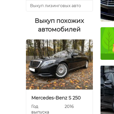
Выкуп лизинговых авто
Выкуп похожих
автомобилей
 GLS 350
Mercedes-Benz S 250
Merce
019
Год
2016
Год
выпуска
выпуск