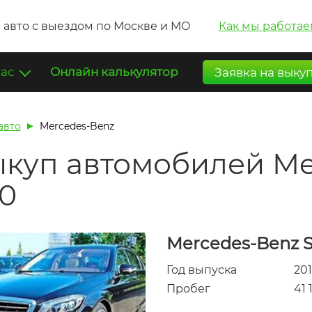
 авто с выездом по Москве и МО
Как мы работае
нас
Онлайн калькулятор
Заявка на выку
авто
Mercedes-Benz
куп автомобилей Me
0
Mercedes-Benz S
Год выпуска
20
Пробег
41 