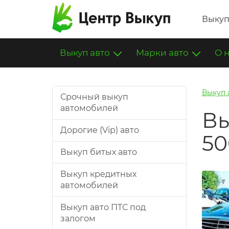
Выкуп
Выкуп авто
Марки авто
О 
Выкуп 
Срочный выкуп
автомобилей
Вы
Дорогие (Vip) авто
50
Выкуп битых авто
Выкуп кредитных
автомобилей
Выкуп авто ПТС под
залогом