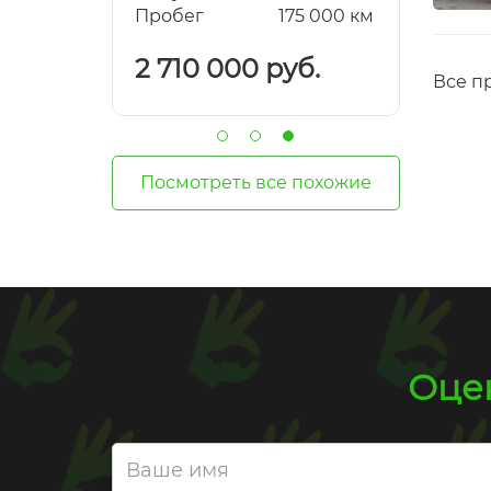
1 500 км
Пробег
175 000 км
Пробе
уб.
2 710 000 руб.
2 100
Все п
Посмотреть все похожие
Оцен