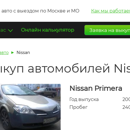
 авто с выездом по Москве и МО
Как мы работае
нас
Онлайн калькулятор
Заявка на выку
авто
Nissan
куп автомобилей Nis
Nissan Primera
Год выпуска
20
Пробег
24