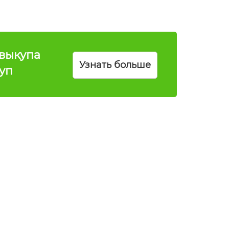
выкупа
Узнать больше
куп
16