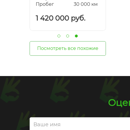
ег
30 000 км
Пробег
120 000 км
20 000 руб.
750 000 руб.
Посмотреть все похожие
Оцен