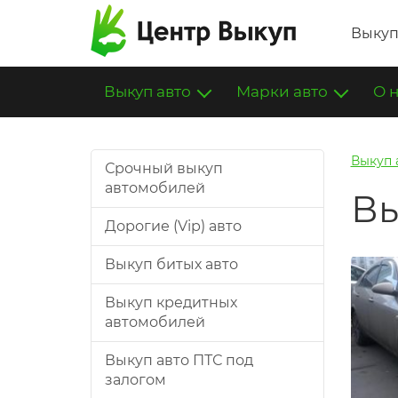
Выкуп
Выкуп авто
Марки авто
О 
Выкуп 
Срочный выкуп
автомобилей
Вы
Дорогие (Vip) авто
Выкуп битых авто
Выкуп кредитных
автомобилей
Выкуп авто ПТС под
залогом