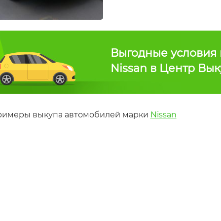
Выгодные условия 
Nissan в Центр Вы
римеры выкупа автомобилей марки
Nissan
тая)
Nissan Pathfinder (битая)
Nissan Qashqai
Год
2013
Год
20
выпуска
выпуска