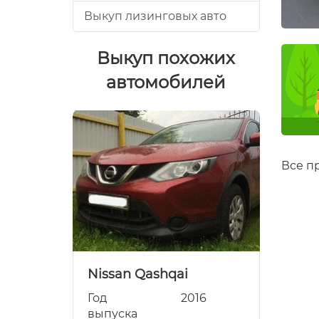
Выкуп лизинговых авто
Выкуп похожих
автомобилей
Все п
an Qashqai
Nissan Pathfinder (би
2016
Год
2012
ска
выпуска