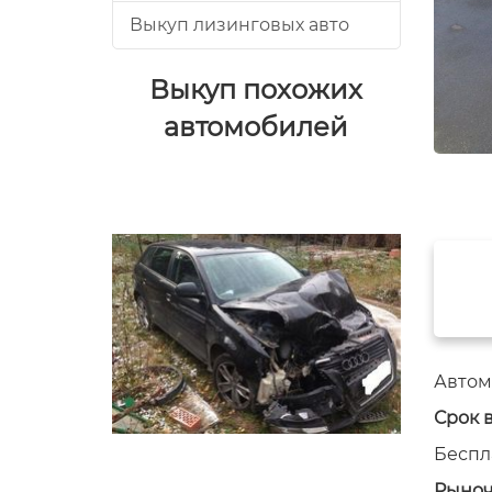
Выкуп лизинговых авто
Выкуп похожих
автомобилей
Автомо
Срок 
Беспл
Рыноч