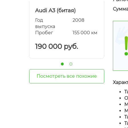
Сумма
Audi A3 (битая)
Audi A3
14
Год
2008
Год
выпуска
выпуска
 500 км
Пробег
155 000 км
Пробег
190 000 руб.
775 0
Посмотреть все похожие
Харак
Т
О
М
М
Т
Т