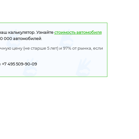
Audi A3
Год
2014
выпуска
наш калькулятор. Узнайте
стоимость автомобиля
Пробег
12 500 км
00 000 автомобилей
.
ную цену (не старше 5 лет) и 97% от рынка, если
775 000 руб.
е
+7 495 509-90-09