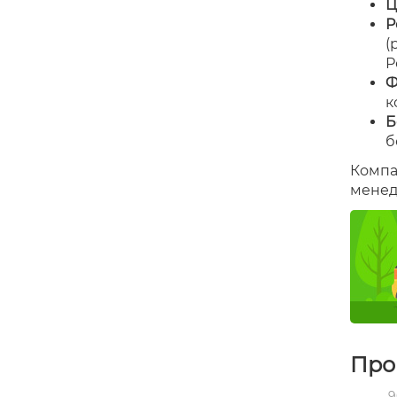
Ц
Р
(
Р
Ф
к
Б
б
Компа
менед
Про
9