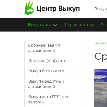
Выкуп
Выкуп авто
Марки авто
О 
Выкуп 
Срочный выкуп
автомобилей
Ср
Дорогие (Vip) авто
Выкуп битых авто
Выкуп кредитных
автомобилей
Выкуп авто ПТС под
залогом