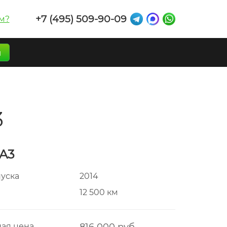
+7 (495) 509-90-09
м?
п
3
 A3
пуска
2014
г
12 500 км
ая цена