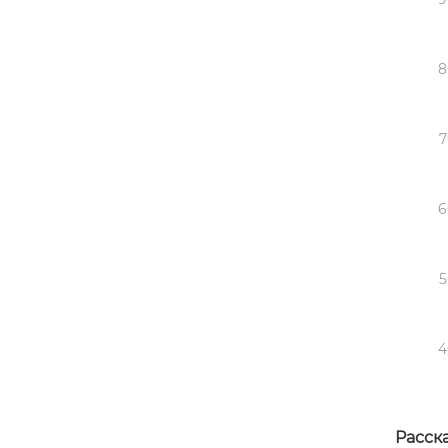
8
7
6
5
4
Расска