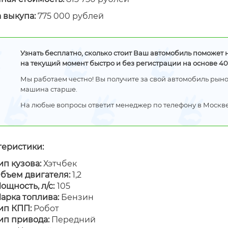
 выкупа:
775 000 рублей
Audi A3 (битая)
2014
Год
2008
выпуска
Узнать бесплатно, сколько стоит Ваш автомобиль поможет 
12 500 км
Пробег
155 000 км
на текущий момент быстро и без регистрации на основе 4
Мы работаем честно! Вы получите за свой автомобиль рыноч
00 руб.
190 000 руб.
машина старше.
На любые вопросы ответит менеджер по телефону в Москв
теристики:
ип кузова:
Хэтчбек
бъем двигателя:
1,2
ощность, л/с:
105
арка топлива:
Бензин
ип КПП:
Робот
ип привода:
Передний