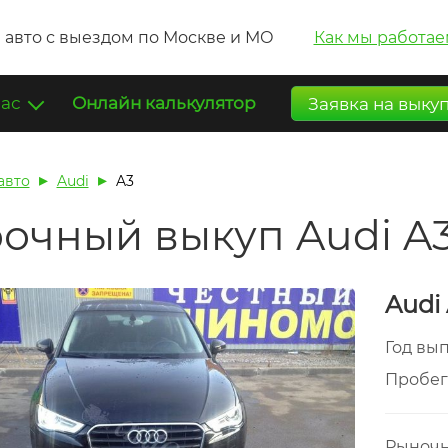
 авто с выездом по Москве и МО
Как мы работае
нас
Онлайн калькулятор
Заявка на выку
авто
Audi
A3
очный выкуп Audi A
Audi
Год вы
Пробе
Рыночн