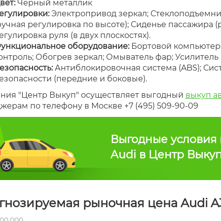
вет:
Черный металлик
егулировки:
Электропривод зеркал; Стеклоподъемник
ручная регулировка по высоте); Сиденье пассажира (
егулировка руля (в двух плоскостях).
ункциональное оборудование:
Бортовой компьютер; 
онтроль; Обогрев зеркал; Омыватель фар; Усилитель
езопасность:
Антиблокировочная система (ABS); Сис
езопасности (передние и боковые).
ния "Центр Выкуп" осуществляет выгодный
выкуп а
жерам по телефону в Москве +7 (495) 509-90-09
Выгодные условия 
Audi в Центр Выку
гнозируемая рыночная цена Audi A3
00,000