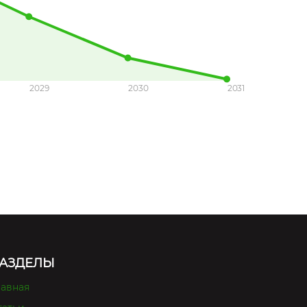
2029
2030
2031
АЗДЕЛЫ
лавная