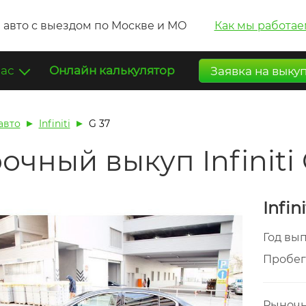
 авто с выездом по Москве и МО
Как мы работае
нас
Онлайн калькулятор
Заявка на выку
авто
Infiniti
G 37
очный выкуп Infiniti
Infin
Год вы
Пробе
Рыночн