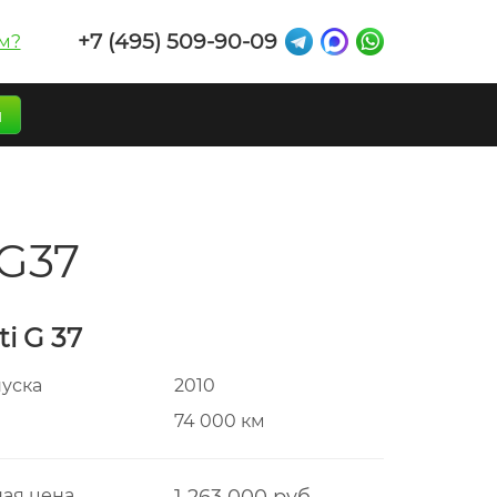
+7 (495) 509-90-09
м?
п
 G37
iti G 37
пуска
2010
г
74 000 км
ая цена