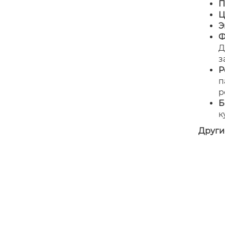
П
Ц
Э
Ф
Д
з
Р
п
р
Б
к
Други