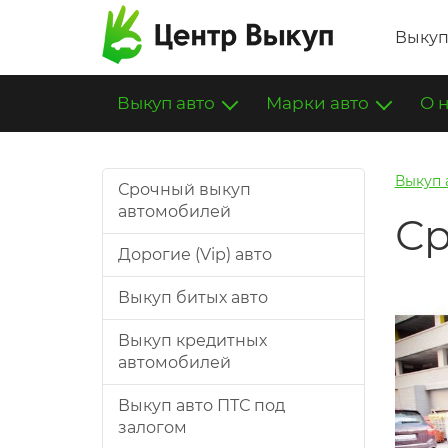
Выкуп
Выкуп авто
Марки авто
О 
Выкуп 
Срочный выкуп
автомобилей
Ср
Дорогие (Vip) авто
Выкуп битых авто
Выкуп кредитных
автомобилей
Выкуп авто ПТС под
залогом