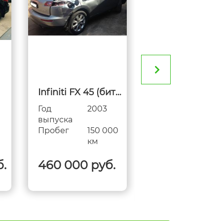
Infiniti FX 45 (битая)
Infiniti G 37
Год
2003
Год
2010
выпуска
выпуска
Пробег
150 000
Пробег
74 0
км
км
б.
460 000 руб.
1 200 000
руб.