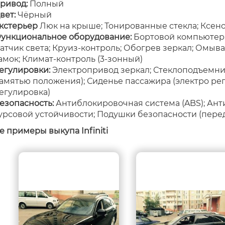
ривод:
Полный
вет:
Чёрный
кстерьер
Люк на крыше; Тонированные стекла; Ксен
ункциональное оборудование:
Бортовой компьютер;
атчик света; Круиз-контроль; Обогрев зеркал; Омыв
амок; Климат-контроль (3-зонный)
егулировки:
Электропривод зеркал; Стеклоподъемники
амятью положения); Сиденье пассажира (электро рег
егулировка)
езопасность:
Антиблокировочная система (ABS); Ант
урсовой устойчивости; Подушки безопасности (пере
е примеры выкупа Infiniti