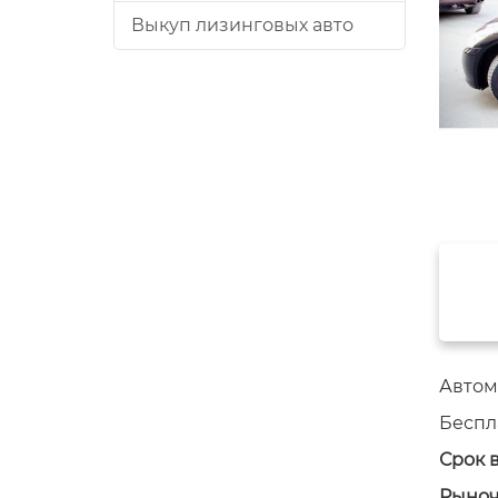
Выкуп лизинговых авто
Автомо
Беспл
Срок 
Рыноч