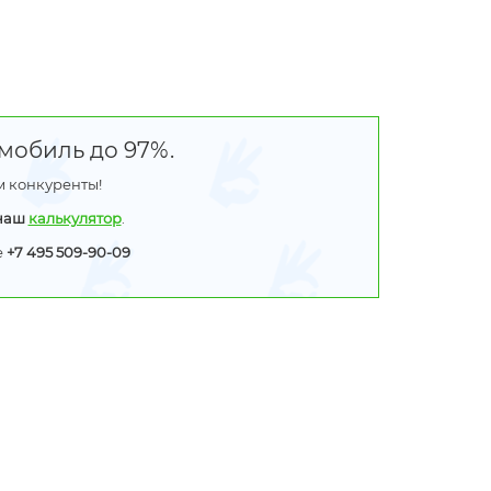
мобиль до 97%.
м конкуренты!
 наш
калькулятор
.
е
+7 495 509-90-09