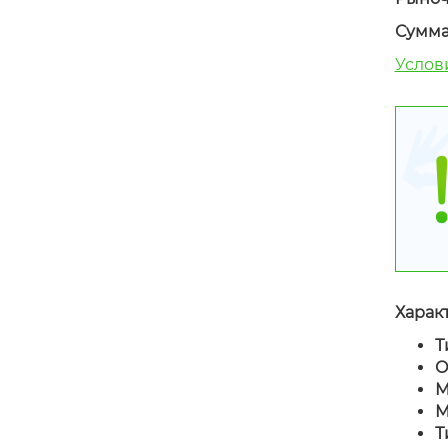
Сумма
Услови
Харак
Т
О
М
М
Т