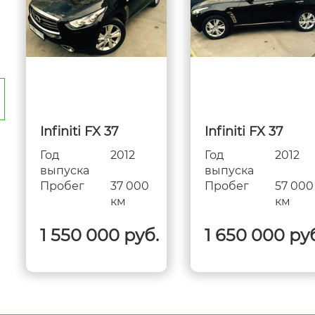
)
Infiniti FX 37
Infiniti FX 37
Год
2012
Год
2012
выпуска
выпуска
Пробег
37 000
Пробег
57 000
км
км
1 550 000 руб.
1 650 000 ру