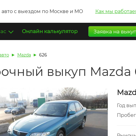
 авто с выездом по Москве и МО
Как мы работае
нас
Онлайн калькулятор
Заявка на выку
авто
Mazda
626
очный выкуп Mazda 
Mazd
Год вы
Пробе
Рыночн