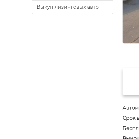
Выкуп лизинговых авто
Автом
Срок 
Беспл
Рыноч