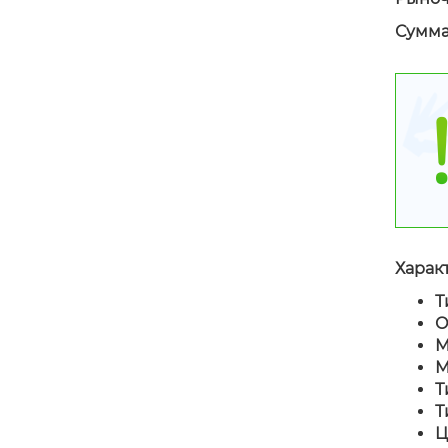
Сумма
Харак
Т
О
М
М
Т
Т
Ц