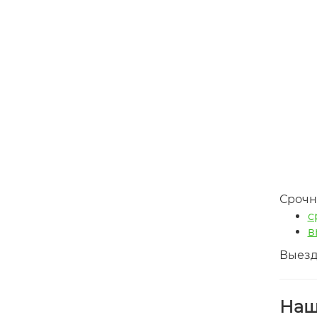
Mazda MPV
Mazda Tribute
Год
2004
Год
2007
выпуска
выпуска
Пробег
150 000
Пробег
93 000
км
км
360 000 руб.
585 000 руб.
Срочн
с
в
Выезд,
Наш