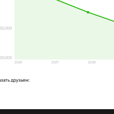
150,000
100,000
2026
2027
2028
зать друзьям: