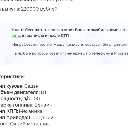
 выкупа:
220000 рублей
Узнать бесплатно, сколько стоит Ваш автомобиль поможет 
авто
, в том числе и после ДТП
.
Мы работаем честно! Наша комиссия составит 5% от рыночн
На любые вопросы ответит менеджер по телефону в Москв
теристики:
ип кузова:
Седан
бъем двигателя:
1,8
ощность, л/с:
100
арка топлива:
Бензин
ип КПП:
Механика
ип привода:
Передний
вет:
Синий металлик