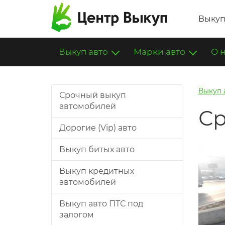
Выкуп
Выкуп авто
Марки авто
О 
Выкуп 
Срочный выкуп
автомобилей
Ср
Дорогие (Vip) авто
Выкуп битых авто
Выкуп кредитных
автомобилей
Выкуп авто ПТС под
залогом