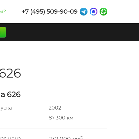
+7 (495) 509-90-09
м?
п
626
a 626
пуска
2002
г
87 300 км
ая цена