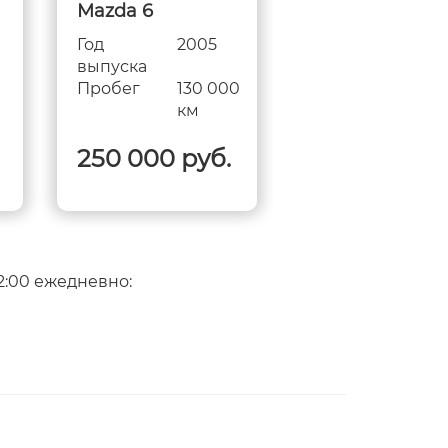
Mazda 6
Mazda 6 (бита
Год
2005
Год
200
выпуска
выпуска
0
Пробег
130 000
Пробег
118 
км
км
250 000 руб.
180 000 ру
2:00 ежедневно: