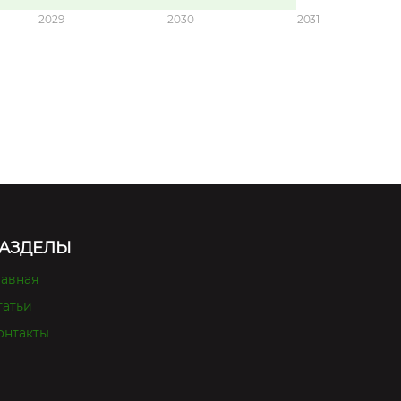
2029
2030
2031
АЗДЕЛЫ
лавная
татьи
онтакты