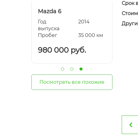
Срок 
Mazda 6
Mazda
Стоим
2006
Год
2014
Год
Други
выпуска
выпуск
00 000 км
Пробег
35 000 км
Пробе
.
980 000 руб.
870 
Посмотреть все похожие