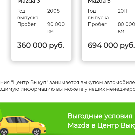
Mazda 3
Mazda 5
Год
2008
Год
2011
выпуска
выпуска
Пробег
90 000
Пробег
80 00
км
км
360 000 руб.
694 000 руб.
ния "Центр Выкуп" занимается выкупом автомобилей
одимую информацию вы можете у наших менеджеров п
Выгодные условия 
Mazda в Центр Вык