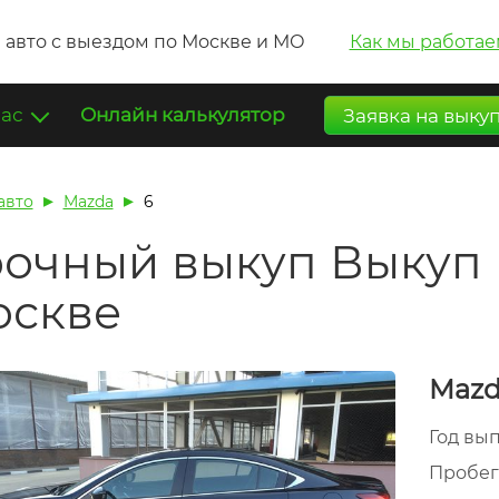
 авто с выездом по Москве и МО
Как мы работае
нас
Онлайн калькулятор
Заявка на выку
авто
Mazda
6
очный выкуп Выкуп 
оскве
Mazd
Год вы
Пробе