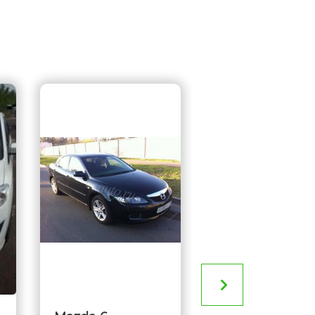
Mazda 6
Год
2014
выпуска
Пробег
35 000 км
980 000 руб.