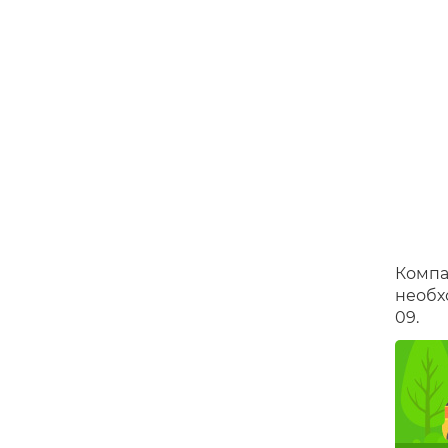
Mazda MPV
Mazda Tribute
Год
2004
Год
2007
выпуска
выпуска
Пробег
150 000
Пробег
93 000
км
км
360 000 руб.
585 000 руб.
Компа
необх
09.