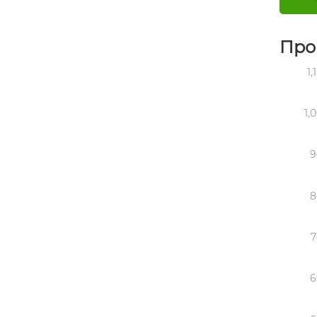
Про
1,
1,
9
8
7
6