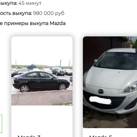
выкупа:
45 минут
 6
Mazda 6
ость выкупа:
980 000 руб
2014
Год
2006
е примеры выкупа Mazda
а
выпуска
г
75 000 км
Пробег
200 000 км
000 руб.
310 000 руб.