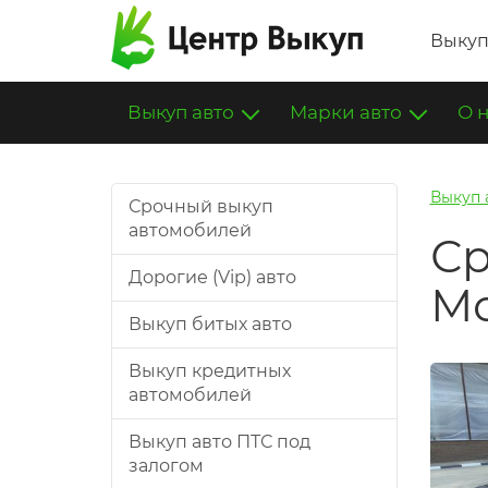
Выкуп
Выкуп авто
Марки авто
О 
Выкуп 
Срочный выкуп
автомобилей
Ср
Дорогие (Vip) авто
М
Выкуп битых авто
Выкуп кредитных
автомобилей
Выкуп авто ПТС под
залогом