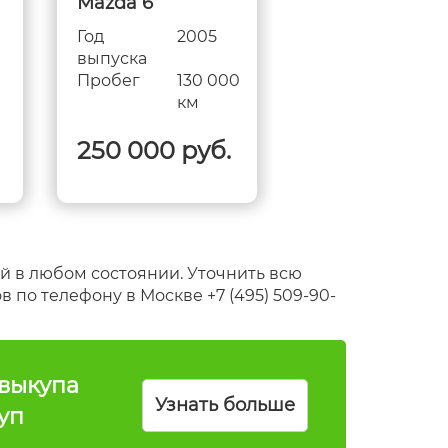
Mazda 6
Mazda 6 (бита
Год
2005
Год
200
выпуска
выпуска
0
Пробег
130 000
Пробег
118 
км
км
250 000 руб.
180 000 ру
 в любом состоянии. Уточнить всю
о телефону в Москве +7 (495) 509-90-
выкупа
Узнать больше
уп