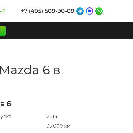
+7 (495) 509-90-09
м?
п
Mazda 6 в
a 6
пуска
2014
г
35 000 км