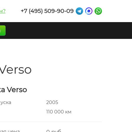
+7 (495) 509-90-09
м?
п
Verso
ta Verso
пуска
2005
г
110 000 км
ая цена