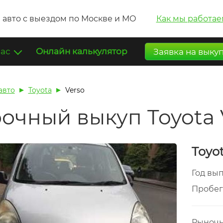
 авто с выездом по Москве и МО
Как мы работае
нас
Онлайн калькулятор
Заявка на выку
авто
Toyota
Verso
очный выкуп Toyota 
Toyo
Год вы
Пробе
Рыночн