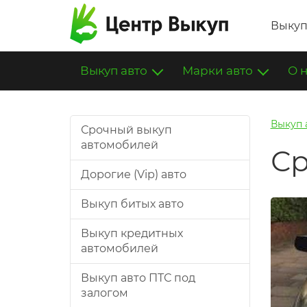
Выкуп
Выкуп авто
Марки авто
О 
Выкуп 
Срочный выкуп
автомобилей
Ср
Дорогие (Vip) авто
Выкуп битых авто
Выкуп кредитных
автомобилей
Выкуп авто ПТС под
залогом