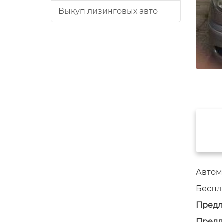
Выкуп лизинговых авто
Автом
Беспл
Предл
Предл