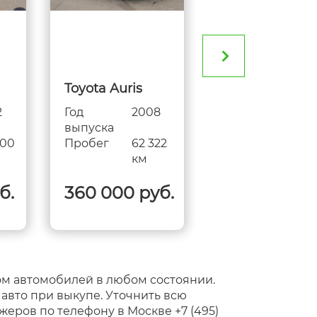
Toyota Auris
Toyota Camry
2
Год
2008
Год
200
выпуска
выпуска
000
Пробег
62 322
Пробег
89 0
км
км
б.
360 000 руб.
505 000 ру
м автомобилей в любом состоянии.
вто при выкупе. Уточнить всю
ров по телефону в Москве +7 (495)