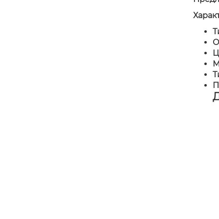
Харак
Т
О
Ц
М
Т
П
Д