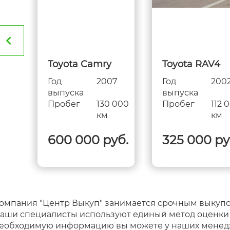
битая)
Toyota Camry
Toyota RAV4
Год
2007
Год
200
выпуска
выпуска
000
Пробег
130 000
Пробег
112 
км
км
600 000 руб.
325 000 ру
омпания "Центр Выкуп" занимается срочным выкупо
аши специалисты используют единый метод оценки а
еобходимую информацию вы можете у наших менедже