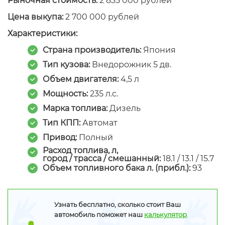
Рыночная стоимость:
2 835 000 рублей
Цена выкупа:
2 700 000 рублей
Характеристики:
Страна производитель:
Япония
Тип кузова:
Внедорожник 5 дв.
Объем двигателя:
4,5 л
Мощность:
235 л.с.
Марка топлива:
Дизель
Тип КПП:
Автомат
Привод:
Полный
Расход топлива, л,
город / трасса / смешанный
:
18.1 / 13.1 / 15.7
Объем топливного бака л. (прибл.):
93
Узнать бесплатно, сколько стоит Ваш
автомобиль поможет наш
калькулятор
.